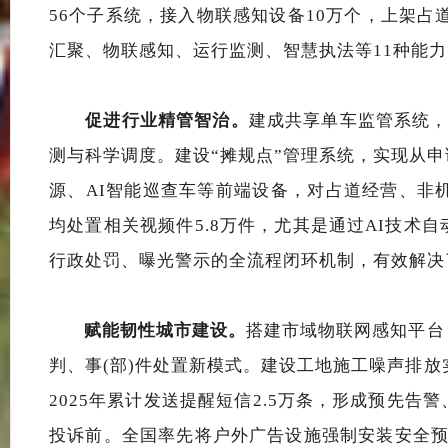
56个子系统，接入物联感知设备10万个，上架占道
汇聚、物联感知、运行监测、智慧执法等
11种能
促进行业精管智治。
建成共享单车监管系统
测与科学调度。建设“摊规点”管理系统，实现从
源
、
AI智能巡查车等前端设备
，
对占道经营、非
均处置相关视频件
5.8
万件
，
尤其是通过
AI技术
行政处罚、曝光警示的全流程闭环机制，有效解决
赋能韧性城市建设。
搭建市域物联网感知平台
判、事
(部)件处置新模式
。
建设工地施工噪声排放
2025年累计发送提醒短信2.5万条，形成预先
投诉前。
全国率先
将户外广告设施
强制安装
安全