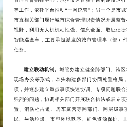
管理监督指挥中心，
承担
市运管服平台的建设运行
等
工作，
依托平台推动
“一网统
管”；
另一个是市城
市直相关部门履行城市综合管理职责情况开展监督
视野
，利用无人机机动性强、信息全面、取证便捷
智能巡查车，主要承担派发的城市管理事（部）
任务。
建立联动机制。
城管办
建立健全跨部门、跨区
现场办公
等形式，
牵头构建多部门协同处置格局
项，
并
逐步
建立
重点事项快速协调、专项问题联合
强烈的问题，
协调相关部门开展联合执法或展专项
置、消防栓占道、房车露营等
跨部门、跨层级事
民、生活垃圾、市容环境秩序、
红色资源保护、