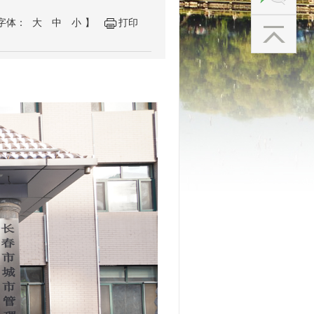
字体：
大
中
小
】
打印