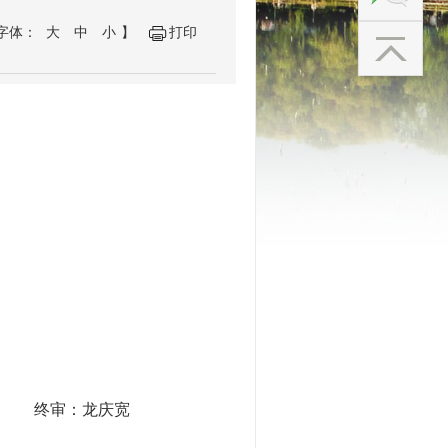
字体：
大
中
小
】
打印
：龙庆宽