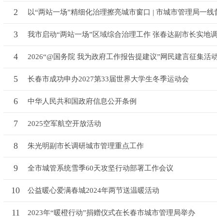
2
以“两站一场”精细化治理擦亮城市窗口 | 市城市管理局一线督
3
我市启动“两站一场”区域综合治理工作 张春达副市长实地调研
4
2026“@国务院 我为政府工作报告提建议”网民建言征集活
5
长春市成功申办2027第33届世界大学生冬季运动会
6
中华人民共和国政府信息公开条例
7
2025空军航空开放活动
8
朱光明副市长调研城市管理重点工作
9
全市城管系统雪季60天攻坚行动部署工作会议
10
公益暖心爱满春城2024年两节送温暖活动
11
2023年“暖橙行动”捐赠仪式在长春市城市管理局举办